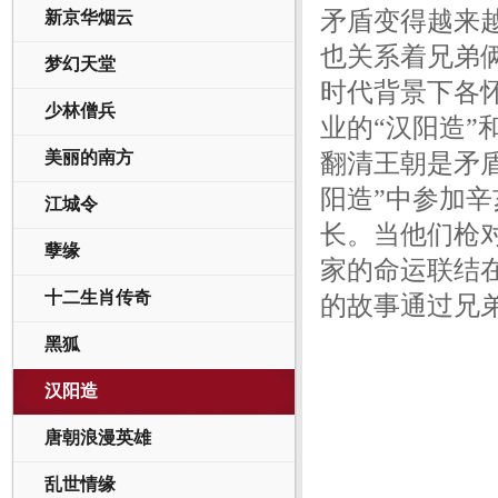
矛盾变得越来
新京华烟云
也关系着兄弟
梦幻天堂
时代背景下各
少林僧兵
业的“汉阳造
美丽的南方
翻清王朝是矛
阳造”中参加
江城令
长。当他们枪
孽缘
家的命运联结
十二生肖传奇
的故事通过兄
黑狐
汉阳造
唐朝浪漫英雄
乱世情缘