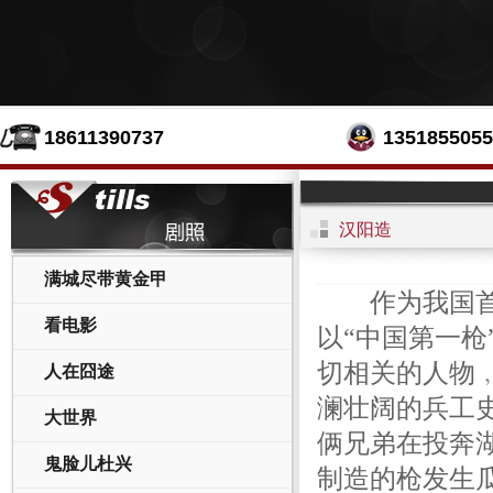
18611390737
1351855055
汉阳造
满城尽带黄金甲
作为我国首部
看电影
以“中国第一
切相关的人物
人在囧途
澜壮阔的兵工
大世界
俩兄弟在投奔
鬼脸儿杜兴
制造的枪发生